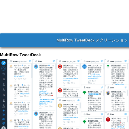
MultiRow TweetDeck スクリーンショ
MultiRow TweetDeck