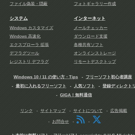
ファイル偽装・隠蔽
フォトギャラリー作成
システム
インターネット
Windows カスタマイズ
メールチェッカー
Windows 高速化
ダウンロード支援
エクスプローラ 拡張
各種共有ソフト
デフラグツール
オンラインストレージ
レジストリ デフラグ
リモートデスクトップ
Windows 10 / 11 の使い方・Tips
フリーソフト初心者講座
最初に入れるフリーソフト
人気ソフト
登録ディレクト
GIGA！無料通信
リンク
サイトマップ
サイトについて
広告掲載
お問合せ