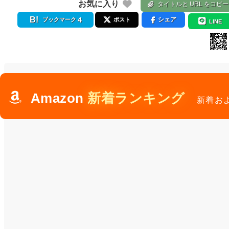
お気に入り
タイトルと URL をコピー
4
シェア
ブックマーク
ポスト
LINE
Amazon
新着ランキング
新着お