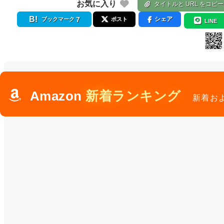
お気に入り
タイトルと URL をコピー
7
シェア
ブックマーク
ポスト
LINE
Amazon
新着ランキング
新着お