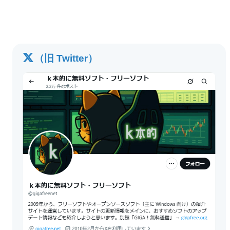
（旧 Twitter）