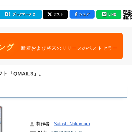
2
シェア
ブックマーク
ポスト
LINE
ング
新着および将来のリリースのベストセラー
フト「QMAIL3」。
制作者
Satoshi Nakamura