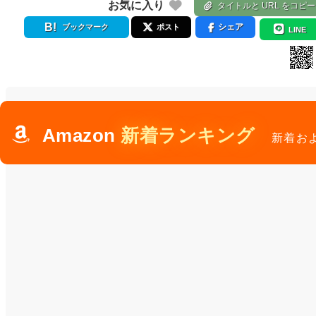
お気に入り
タイトルと URL をコピー
シェア
ブックマーク
ポスト
LINE
Amazon
新着ランキング
新着お