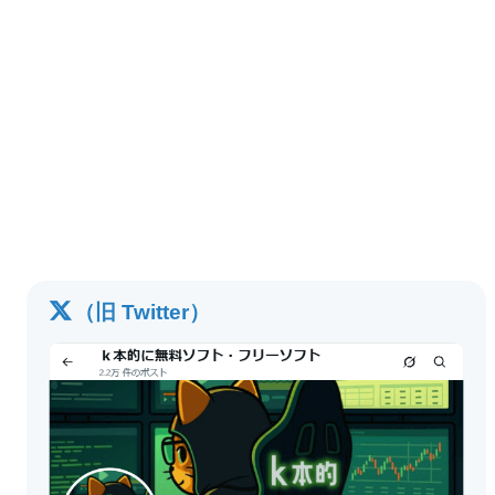
（旧 Twitter）