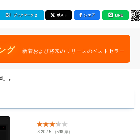
2
シェア
ブックマーク
ポスト
LINE
ング
新着および将来のリリースのベストセラー
d」。
3.20
/
5
（
598
票）