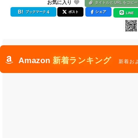
お気に入り
タイトルと URL をコピー
4
シェア
ブックマーク
ポスト
LINE
Amazon
新着ランキング
新着お