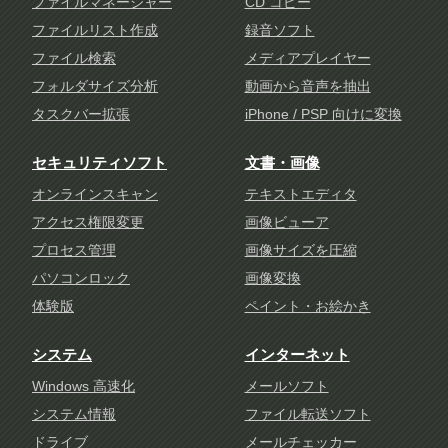
ファイルマネージャー
CD コピー
ファイルリスト作成
録音ソフト
ファイル検索
メディアプレイヤー
フォルダサイズ分析
動画から音声を抽出
タスクバー拡張
iPhone / PSP 向けに変換
セキュリティソフト
文書・画像
オンラインスキャン
テキストエディタ
アクセス権限変更
画像ビューア
プロセス管理
画像サイズを圧縮
パソコンロック
画像変換
体験版
ペイント・お絵かき
システム
インターネット
Windows 高速化
メールソフト
システム情報
ファイル転送ソフト
ドライブ
メールチェッカー