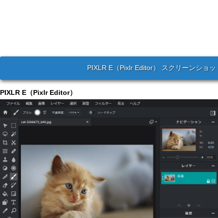
PIXLR E（Pixlr Editor） スクリーンショ
PIXLR E（Pixlr Editor）