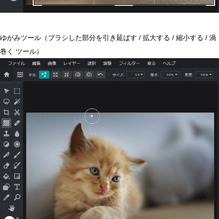
ゆがみツール（ブラシした部分を引き延ばす / 拡大する / 縮小する / 渦
巻く ツール）