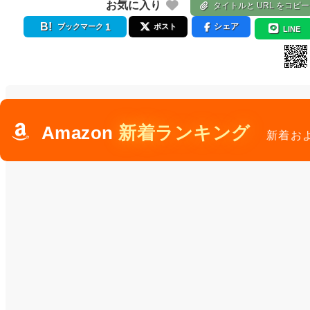
お気に入り
タイトルと URL をコピー
1
シェア
ブックマーク
ポスト
LINE
Amazon
新着ランキング
新着お