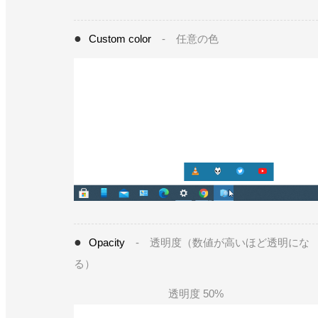
Custom color
- 任意の色
Opacity
- 透明度（数値が高いほど透明にな
る）
透明度 50%