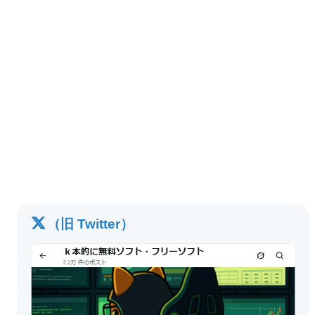
（旧 Twitter）