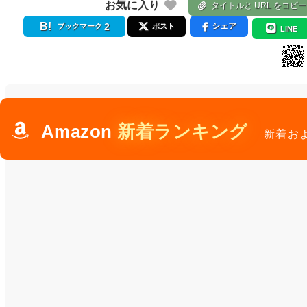
お気に入り
タイトルと URL をコピー
2
シェア
ブックマーク
ポスト
LINE
Amazon
新着ランキング
新着お