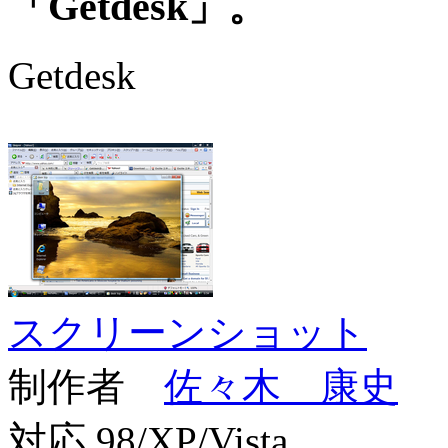
「Getdesk」。
Getdesk
スクリーンショット
制作者
佐々木 康史
対応
98/XP/Vista