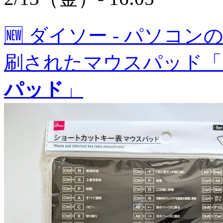
🆕
ダイソー - パソコ
刷されたマウスパッド「
パッド
」