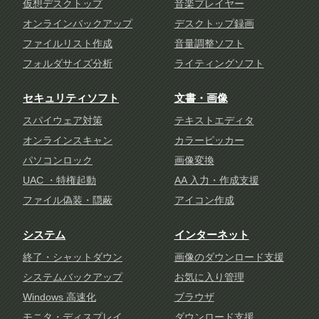
仮想デスクトップ
音楽プレイヤー
オンラインバックアップ
デスクトップ録画
ファイルリスト作成
音量調整ソフト
フォルダサイズ分析
ライティングソフト
セキュリティソフト
文書・画像
スパイウェア対策
テキストエディタ
オンラインスキャン
カラーピッカー
パソコンロック
画像変換
UAC ・特権起動
AA 入力・作成支援
ファイル偽装・隠蔽
アイコン作成
システム
インターネット
終了・シャットダウン
画像のダウンロード支援
システムバックアップ
お気に入り管理
Windows 高速化
ブラウザ
モニタ・ディスプレイ
ダウンロード支援