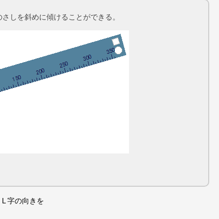
ものさしを斜めに傾けることができる。
。
L 字の向きを