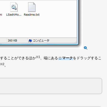
※1
することができるほか
、端にある
□ マーク
をドラッグするこ
※2
。