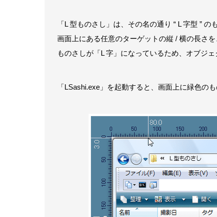
「L 型ものさし」は、その名の通り “ L 字型 ” 
画面上にある任意のターゲットの縦 / 横の長さ
ものさしが「L 字」になっているため、オブジェ
「LSashi.exe」を起動すると、画面上に緑色