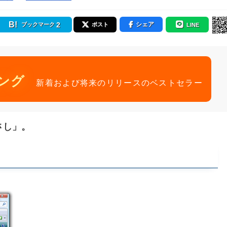
2
シェア
ブックマーク
ポスト
LINE
ング
新着および将来のリリースのベストセラー
さし」。