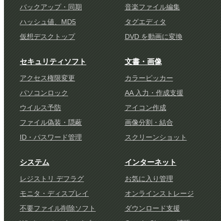
バックアップ・同期
音楽ファイル編集
ハッシュ値、MD5
タグエディタ
仮想デスクトップ
DVD を動画に変換
セキュリティソフト
文書・画像
アクセス権限変更
カラーピッカー
パソコンロック
AA 入力・作成支援
ウイルス予防
アイコン作成
ファイル偽装・隠蔽
画像分割・結合
ID・パスワード管理
スクリーンショット
システム
インターネット
レジストリ デフラグ
お気に入り管理
モニタ・ディスプレイ
オンラインストレージ
不要ファイル削除ソフト
ダウンロード支援