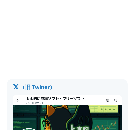
（旧 Twitter）