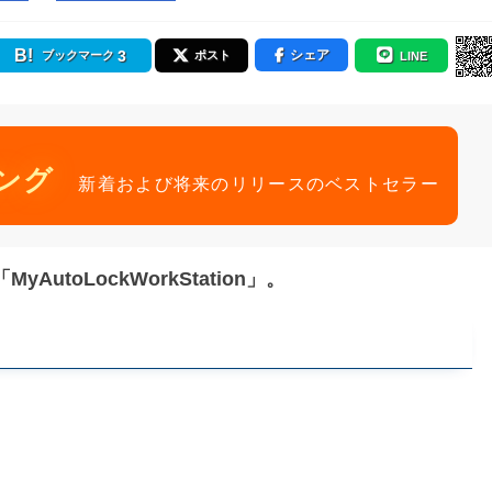
3
シェア
ブックマーク
ポスト
LINE
ング
新着および将来のリリースのベストセラー
toLockWorkStation」。