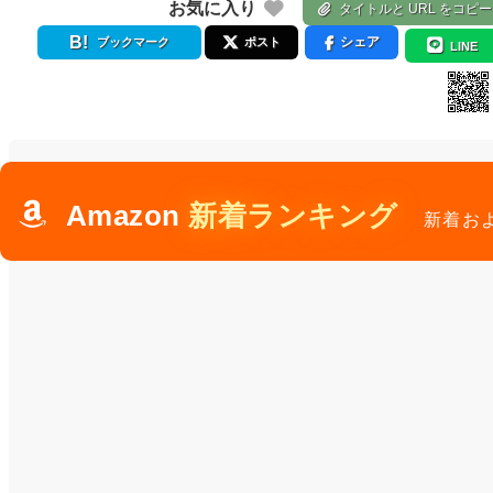
お気に入り
タイトルと URL をコピー
シェア
ブックマーク
ポスト
LINE
Amazon
新着ランキング
新着お