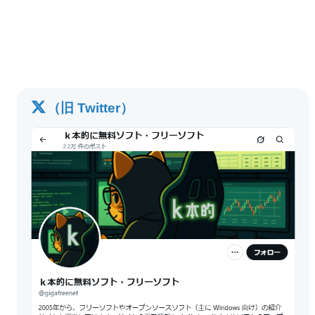
（旧 Twitter）