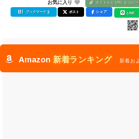
お気に入り
タイトルと URL をコピー
3
シェア
ブックマーク
ポスト
LINE
Amazon
新着ランキング
新着お