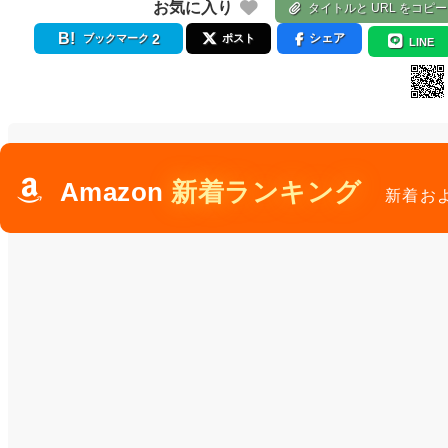
お気に入り
タイトルと URL をコピー
2
シェア
ブックマーク
ポスト
LINE
Amazon
新着ランキング
新着お