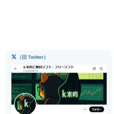
（旧 Twitter）