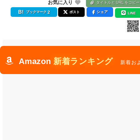
お気に入り
タイトルと URL をコピー
2
シェア
ブックマーク
ポスト
LINE
Amazon
新着ランキング
新着お