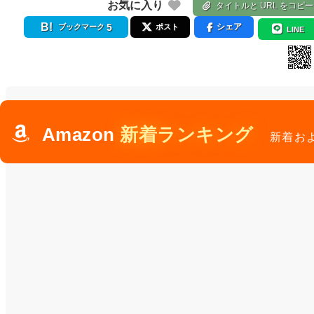
お気に入り
タイトルと URL をコピー
5
シェア
ブックマーク
ポスト
LINE
Amazon
新着ランキング
新着お