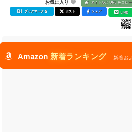
お気に入り
タイトルと URL をコピー
5
シェア
ブックマーク
ポスト
LINE
Amazon
新着ランキング
新着お