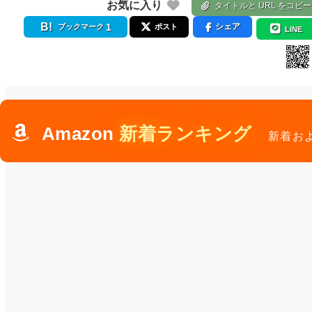
お気に入り
タイトルと URL をコピー
1
シェア
ブックマーク
ポスト
LINE
Amazon
新着ランキング
新着お