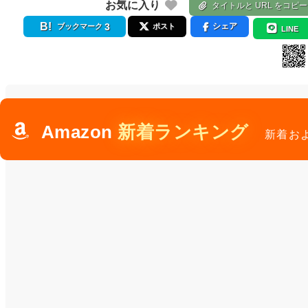
お気に入り
タイトルと URL をコピー
3
シェア
ブックマーク
ポスト
LINE
Amazon
新着ランキング
新着お