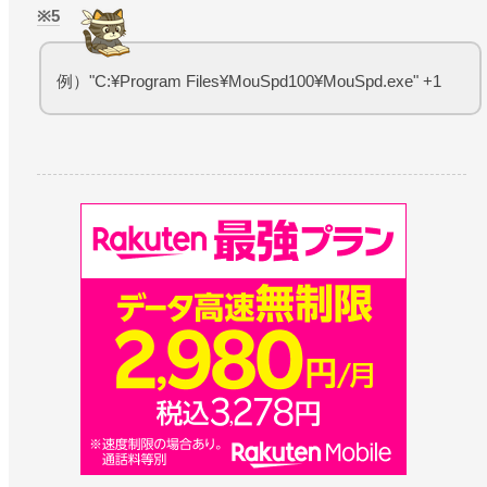
5
例）"C:¥Program Files¥MouSpd100¥MouSpd.exe" +1