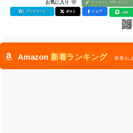
お気に入り
タイトルと URL をコピー
シェア
ブックマーク
ポスト
LINE
Amazon
新着ランキング
新着お