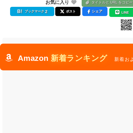
お気に入り
タイトルと URL をコピー
2
シェア
ブックマーク
ポスト
LINE
Amazon
新着ランキング
新着お