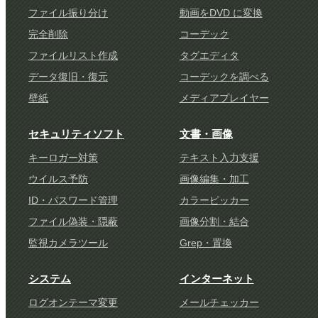
ファイル振り分け
動画をDVD に変換
完全削除
コーデック
ファイルリスト作成
タグエディタ
データ復旧・復元
コーデックを調べる
壁紙
メディアプレイヤー
セキュリティソフト
文書・画像
キーロガー対策
テキスト入力支援
ウイルス予防
画像編集・加工
ID・パスワード管理
カラーピッカー
ファイル偽装・隠蔽
画像分割・結合
監視カメラツール
Grep・置換
システム
インターネット
ログオンテーマ変更
メールチェッカー