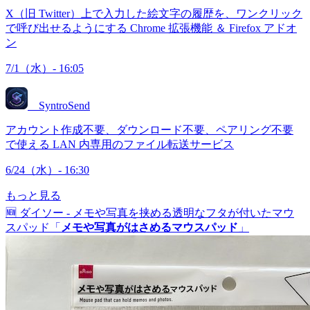
X（旧 Twitter）上で入力した絵文字の履歴を、ワンクリック
で呼び出せるようにする Chrome 拡張機能 ＆ Firefox アドオ
ン
7/1（水）- 16:05
SyntroSend
アカウント作成不要、ダウンロード不要、ペアリング不要
で使える LAN 内専用のファイル転送サービス
6/24（水）- 16:30
もっと見る
🆕
ダイソー - メモや写真を挟める透明なフタが付いたマウ
スパッド「
メモや写真がはさめるマウスパッド
」