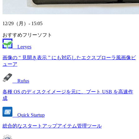
12/29（月）- 15:05
おすすめフリーソフト
Leeyes
画像の “ 見開き表示 ” にも対応したエクスプローラ風画像ビ
ューア
Rufus
各種 OS のディスクイメージを元に、ブート USB を高速作
成
Quick Startup
総合的なスタートアップアイテム管理ツール