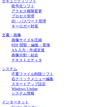
セキュリティソフト
暗号化ソフト
アクセス権限変更
プロセス管理
ID・パスワード管理
キーロガー対策
文書・画像
画像サイズを圧縮
PDF 閲覧・編集・変換
AA 入力・作成支援
画像分割・結合
テキストエディタ
システム
不要ファイル削除ソフト
右クリックメニュー編集
スタートアップ設定
Windows Update
システム情報
インターネット