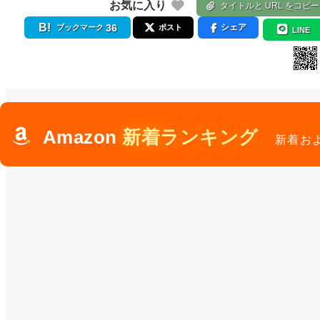
お気に入り
タイトルと URL をコピー
36
シェア
ブックマーク
ポスト
LINE
Amazon
新着ランキング
新着お