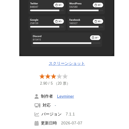
スクリーンショット
2.90
/
5
（
20
票）
制作者
Levminer
対応
-
バージョン
7.1.1
更新日時
2026-07-07