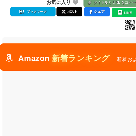
お気に入り
タイトルと URL をコピー
シェア
ブックマーク
ポスト
LINE
Amazon
新着ランキング
新着お