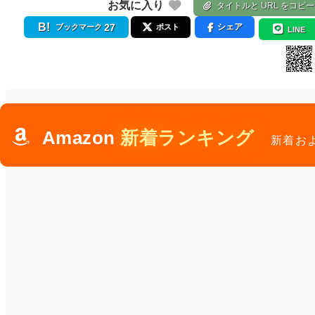
お気に入り
タイトルと URL をコピー
27
シェア
ブックマーク
ポスト
LINE
Amazon
新着ランキング
新着お