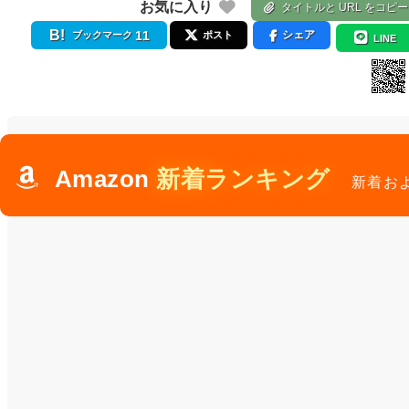
お気に入り
タイトルと URL をコピー
11
シェア
ブックマーク
ポスト
LINE
Amazon
新着ランキング
新着お