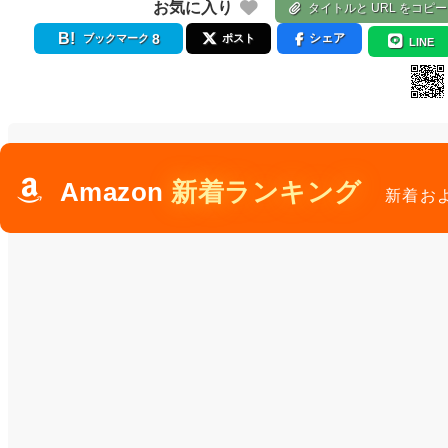
お気に入り
タイトルと URL をコピー
8
シェア
ブックマーク
ポスト
LINE
Amazon
新着ランキング
新着お