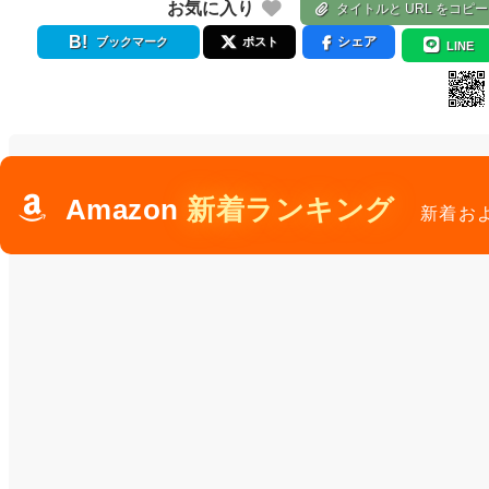
お気に入り
タイトルと URL をコピー
シェア
ブックマーク
ポスト
LINE
Amazon
新着ランキング
新着お