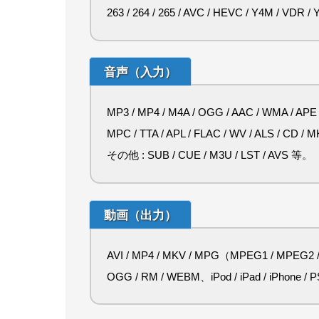
263 / 264 / 265 / AVC / HEVC / Y4M / VDR /
音声（入力）
MP3 / MP4 / M4A / OGG / AAC / WMA / APE 
MPC / TTA / APL / FLAC / WV / ALS / CD / 
その他 : SUB / CUE / M3U / LST / AVS 等。
動画（出力）
AVI / MP4 / MKV / MPG（MPEG1 / MPEG2 / T
OGG / RM / WEBM、iPod / iPad / iPhone