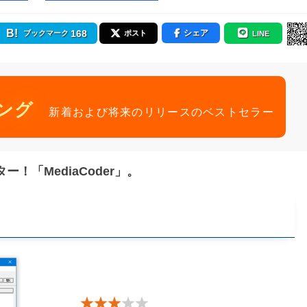
168
シェア
ブックマーク
ポスト
LINE
ング
新着および将来のリリースのベストセラー
「MediaCoder」。