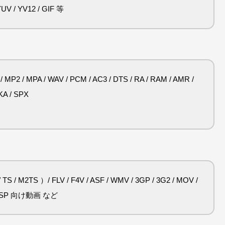
 YUV / YV12 / GIF 等
/ MP2 / MPA / WAV / PCM / AC3 / DTS / RA / RAM / AMR /
MKA / SPX
S / M2TS ）/ FLV / F4V / ASF / WMV / 3GP / 3G2 / MOV /
 / PSP 向け動画 など