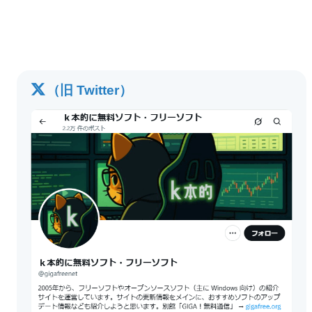
（旧 Twitter）