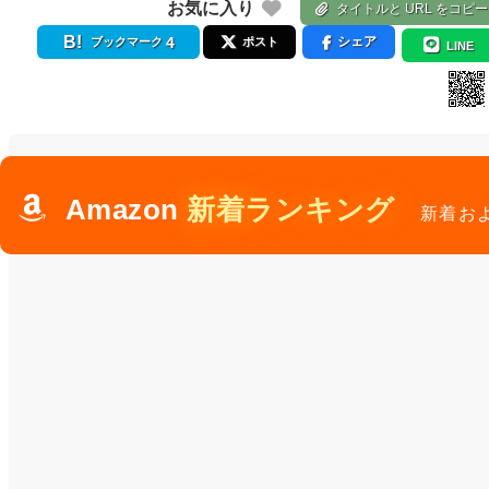
お気に入り
タイトルと URL をコピー
4
シェア
ブックマーク
ポスト
LINE
Amazon
新着ランキング
新着お