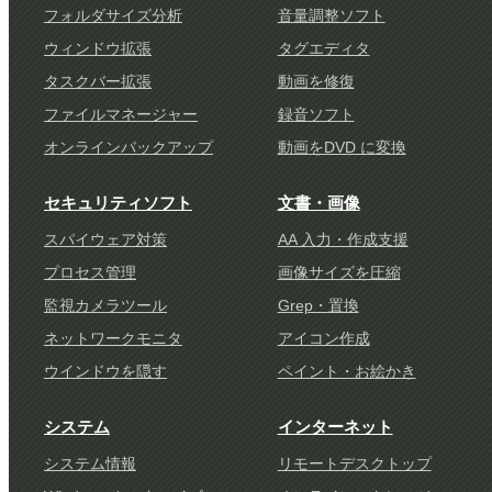
フォルダサイズ分析
音量調整ソフト
ウィンドウ拡張
タグエディタ
タスクバー拡張
動画を修復
ファイルマネージャー
録音ソフト
オンラインバックアップ
動画をDVD に変換
セキュリティソフト
文書・画像
スパイウェア対策
AA 入力・作成支援
プロセス管理
画像サイズを圧縮
監視カメラツール
Grep・置換
ネットワークモニタ
アイコン作成
ウインドウを隠す
ペイント・お絵かき
システム
インターネット
システム情報
リモートデスクトップ