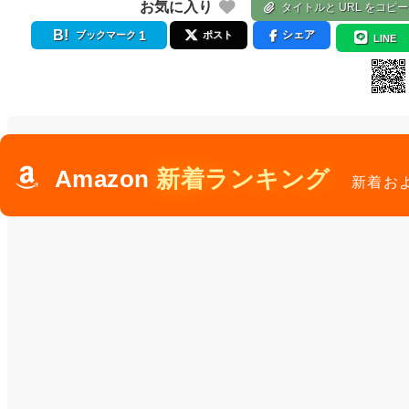
お気に入り
タイトルと URL をコピー
1
シェア
ブックマーク
ポスト
LINE
Amazon
新着ランキング
新着お