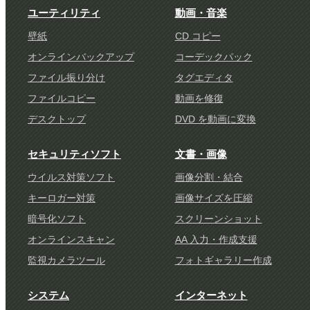
ユーティリティ
動画・音楽
壁紙
CD コピー
オンラインバックアップ
コーデックパック
ファイル振り分け
タグエディタ
ファイルコピー
動画を修復
デスクトップ
DVD を動画に変換
セキュリティソフト
文書・画像
ウイルス対策ソフト
画像分割・結合
キーロガー対策
画像サイズを圧縮
暗号化ソフト
スクリーンショット
オンラインスキャン
AA 入力・作成支援
監視カメラツール
フォトギャラリー作成
システム
インターネット