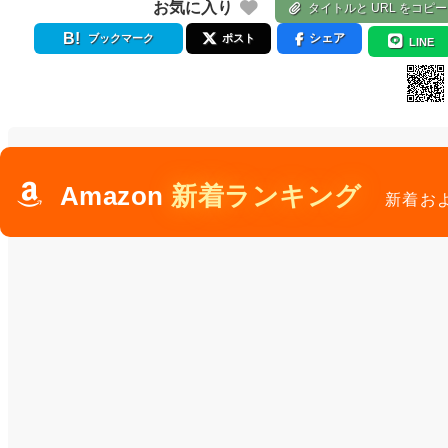
お気に入り
タイトルと URL をコピー
シェア
ブックマーク
ポスト
LINE
Amazon
新着ランキング
新着お