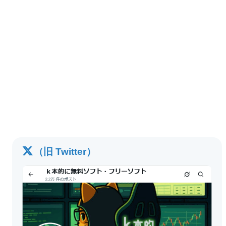
（旧 Twitter）