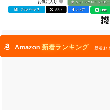
お気に入り
タイトルと URL をコピー
7
シェア
ブックマーク
ポスト
LINE
Amazon
新着ランキング
新着お