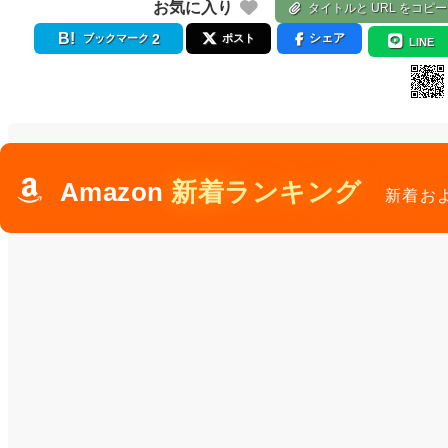
お気に入り
タイトルと URL をコピー
2
シェア
ブックマーク
ポスト
LINE
Amazon
新着ランキング
新着お