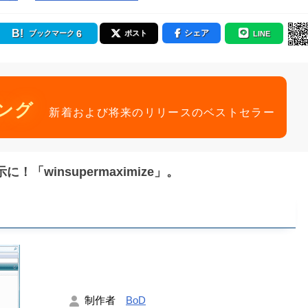
6
シェア
ブックマーク
ポスト
LINE
ング
新着および将来のリリースのベストセラー
winsupermaximize」。
制作者
BoD