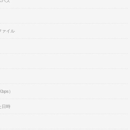
ルパス
ファイル
bps）
た日時