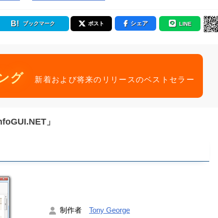
シェア
ブックマーク
ポスト
LINE
ング
新着および将来のリリースのベストセラー
oGUI.NET」
制作者
Tony George