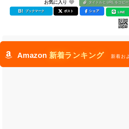
お気に入り
タイトルと URL をコピー
シェア
ブックマーク
ポスト
LINE
Amazon
新着ランキング
新着お