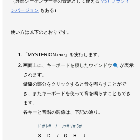
（外部シーケンサー等の音源として使える
VST プラグイ
ンバージョン
もある）
使い方は以下のとおりです。
「MYSTERION.exe」を実行します。
画面上に、
キーボードを模したウインドウ
が表示
されます。
鍵盤の部分をクリックすると音を鳴らすことがで
き、またキーボードを使って音を鳴らすこともでき
ます。
各キーと音階の関係は、下記の通り。
ﾄﾞ# ﾚ# / ﾌｧ# ｿ# ﾗ#
Ｓ Ｄ / Ｇ Ｈ Ｊ