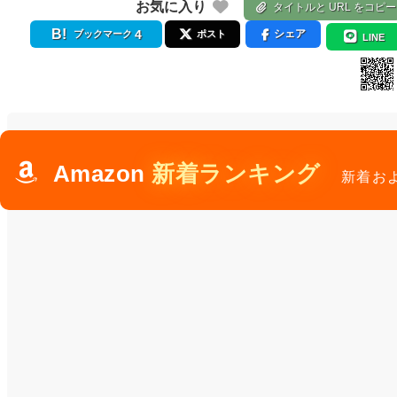
お気に入り
タイトルと URL をコピー
4
シェア
ブックマーク
ポスト
LINE
Amazon
新着ランキング
新着お