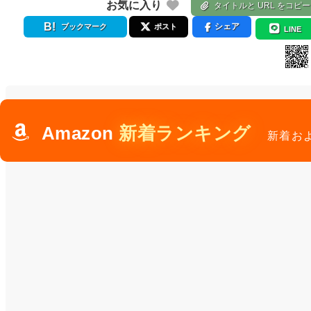
お気に入り
タイトルと URL をコピー
シェア
ブックマーク
ポスト
LINE
Amazon
新着ランキング
新着お