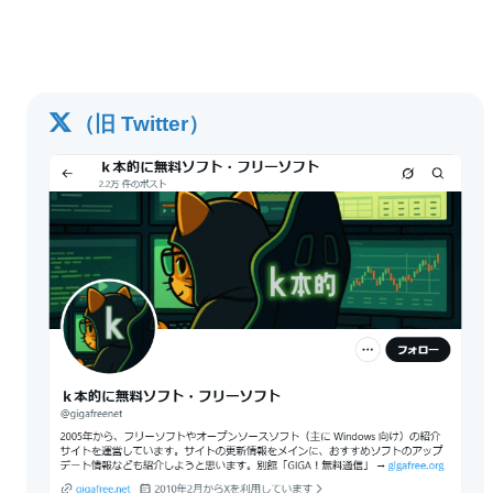
（旧 Twitter）