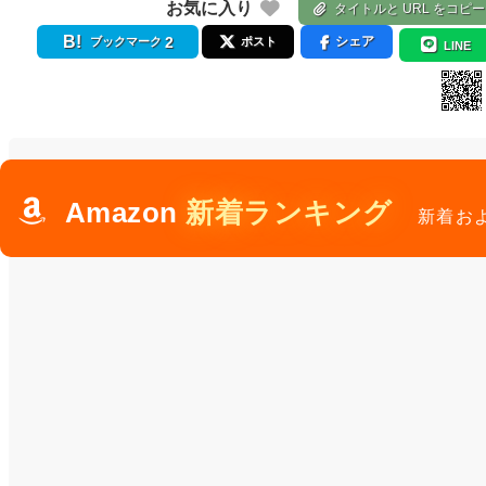
お気に入り
タイトルと URL をコピー
2
シェア
ブックマーク
ポスト
LINE
Amazon
新着ランキング
新着お