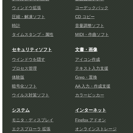
ウィンドウ拡張
コーデックパック
圧縮・解凍ソフト
CD コピー
時計
音量調整ソフト
タイムスタンプ・属性
MIDI・作曲ソフト
セキュリティソフト
文書・画像
ウインドウを隠す
アイコン作成
プロセス管理
テキスト入力支援
体験版
Grep・置換
暗号化ソフト
AA 入力・作成支援
ウイルス対策ソフト
カラーピッカー
システム
インターネット
モニタ・ディスプレイ
Firefox アドオン
エクスプローラ 拡張
オンラインストレージ