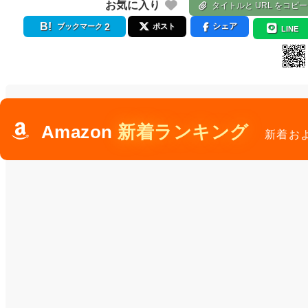
お気に入り
タイトルと URL をコピー
2
シェア
ブックマーク
ポスト
LINE
Amazon
新着ランキング
新着お