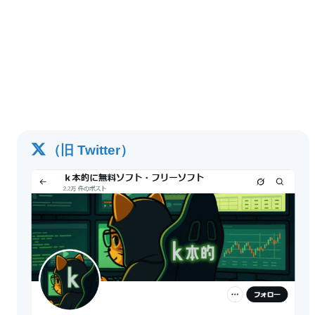
（旧 Twitter）