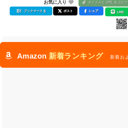
お気に入り
タイトルと URL をコピー
5
シェア
ブックマーク
ポスト
LINE
Amazon
新着ランキング
新着お