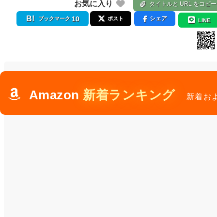
お気に入り
タイトルと URL をコピー
10
シェア
ブックマーク
ポスト
LINE
Amazon
新着ランキング
新着お