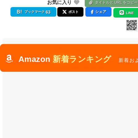
お気に入り
タイトルと URL をコピー
63
シェア
ブックマーク
ポスト
LINE
Amazon
新着ランキング
新着お