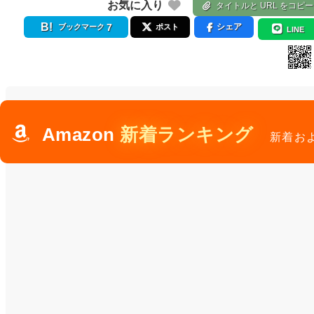
お気に入り
タイトルと URL をコピー
7
シェア
ブックマーク
ポスト
LINE
Amazon
新着ランキング
新着お